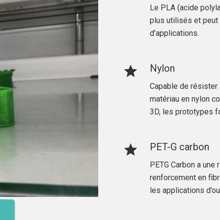
Le PLA (acide polyla
plus utilisés et peu
d’applications.
Nylon
star
Capable de résister
matériau en nylon co
3D, les prototypes f
PET-G carbon
star
PETG Carbon a une ri
renforcement en fib
les applications d’out