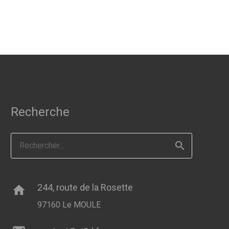
Recherche
Rechercher :
244, route de la Rosette
home
97160 Le MOULE